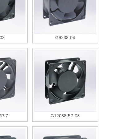
03
G9238-04
7P-7
G12038-5P-08