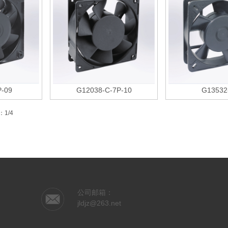
P-09
G12038-C-7P-10
G13532
：1/4
公司邮箱：
jldjz@263.net