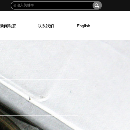
新闻动态
联系我们
English