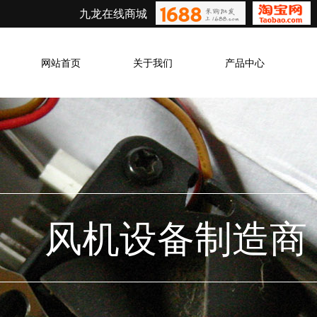
九龙在线商城
网站首页
关于我们
产品中心
风机设备制造商