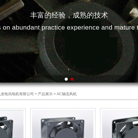
丰富的经验，成熟的技术
n abundant practice experience and mature 
九龙电讯电机有限公司
>
产品展示
>
AC轴流风机