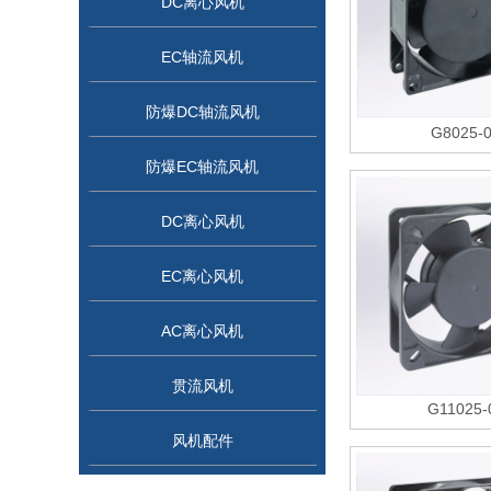
DC离心风机
EC轴流风机
防爆DC轴流风机
G8025-
防爆EC轴流风机
DC离心风机
EC离心风机
AC离心风机
贯流风机
G11025-
风机配件