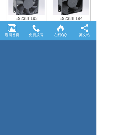
E9238Ⅰ-193
E9238Ⅱ-194
返回首页
免费拨号
在线QQ
英文站
E12025Ⅱ-195
E12038-5P-196
共23条 每页10条 页次：1/3
1
2
3
首页
上一页
下一页
尾页
电话：0574-65925048 0574-65925021
0574-65926888
0574-65926788 0574-65927888
邮编：315736 传真：0574-65925888 65925969
公司地址：宁波象山晓塘九龙工业区