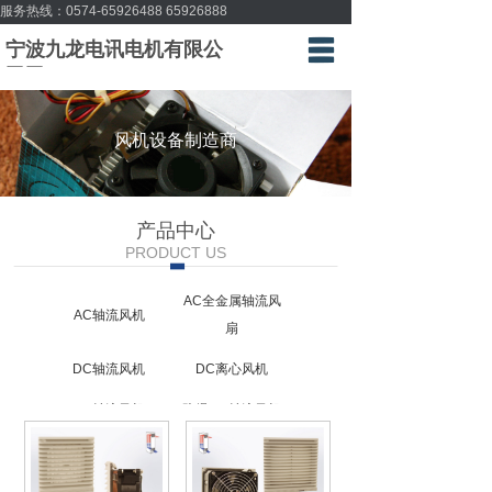
服务热线：0574-65926488 65926888
宁波九龙电讯电机有限公
网站首页
司司
关于我们
风机设备制造商
产品中心
新闻动态
产品中心
PRODUCT US
联系我们
English
AC全金属轴流风
AC轴流风机
扇
DC轴流风机
DC离心风机
EC轴流风机
防爆DC轴流风机
防爆EC轴流风机
DC离心风机
EC离心风机
AC离心风机